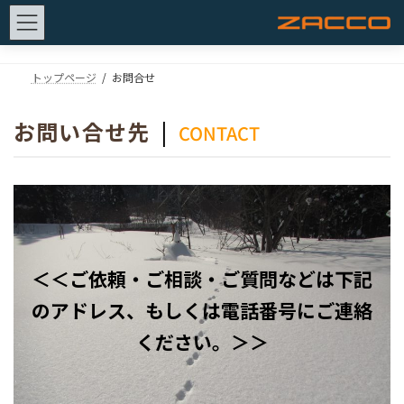
コ
ナ
ン
ビ
トップページ
お問合せ
テ
ゲ
ン
ー
お問い合せ先
|
ツ
シ
CONTACT
へ
ョ
ス
ン
キ
に
ッ
移
プ
動
＜＜ご依頼・ご相談・ご質問などは下記
のアドレス、もしくは電話番号にご連絡
ください。＞＞